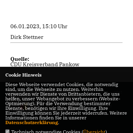
06.01.2023, 15:10 Uhr
Dirk Stettner
Quelle:
CDU Kreisverband Pankow
Cookie Hinweis
Diese Webseite verwendet Cookies, die notwendig
sind, um die Webseite zu nutzen. Weiterhin
Homepage des CDU
verwenden wir Dienste von Drittanbietern, die uns
helfen, unser Webangebot zu verbessern (Website-
Ortsverbandes
Optmierung). Für die Verwendung bestimmter
Pankow-Nord
Dienste, benötigen wir Ihre Einwilligung. Ihre
Einwilligung können Sie jederzeit widerrufen. Weitere
Informationen finden Sie in unserer
Datenschutzerklärung
.
Technisch notwendige Cookies (
Übersicht
)