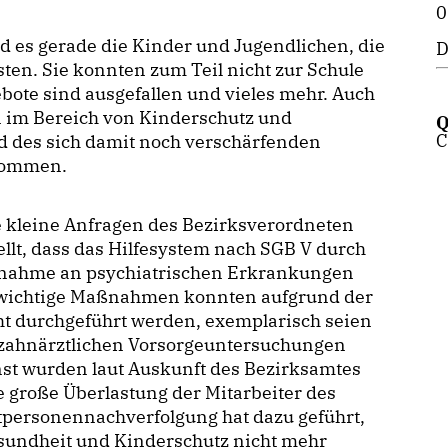
0
es gerade die Kinder und Jugendlichen, die
D
n. Sie konnten zum Teil nicht zur Schule
ebote sind ausgefallen und vieles mehr. Auch
 im Bereich von Kinderschutz und
Q
C
 des sich damit noch verschärfenden
hkommen.
e kleine Anfragen des Bezirksverordneten
ellt, dass das Hilfesystem nach SGB V durch
Zunahme an psychiatrischen Erkrankungen
le wichtige Maßnahmen konnten aufgrund der
t durchgeführt werden, exemplarisch seien
 zahnärztlichen Vorsorgeuntersuchungen
nst wurden laut Auskunft des Bezirksamtes
e große Überlastung der Mitarbeiter des
tpersonennachverfolgung hat dazu geführt,
esundheit und Kinderschutz nicht mehr