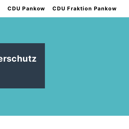
e
CDU Pankow
CDU Fraktion Pankow
erschutz