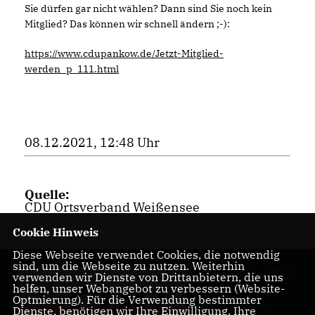
Sie dürfen gar nicht wählen? Dann sind Sie noch kein
Mitglied? Das können wir schnell ändern ;-):
https://www.cdupankow.de/Jetzt-Mitglied-
werden_p_111.html
08.12.2021, 12:48 Uhr
Quelle:
CDU Ortsverband Weißensee
Cookie Hinweis
Diese Webseite verwendet Cookies, die notwendig
sind, um die Webseite zu nutzen. Weiterhin
Homepage des CDU
verwenden wir Dienste von Drittanbietern, die uns
helfen, unser Webangebot zu verbessern (Website-
Ortsverbandes
Optmierung). Für die Verwendung bestimmter
Pankow-Nord
Dienste, benötigen wir Ihre Einwilligung. Ihre