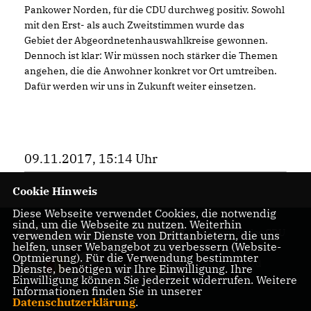
Pankower Norden, für die CDU durchweg positiv. Sowohl
mit den Erst- als auch Zweitstimmen wurde das
Gebiet der Abgeordnetenhauswahlkreise gewonnen.
Dennoch ist klar: Wir müssen noch stärker die Themen
angehen, die die Anwohner konkret vor Ort umtreiben.
Dafür werden wir uns in Zukunft weiter einsetzen.
09.11.2017, 15:14 Uhr
Cookie Hinweis
Diese Webseite verwendet Cookies, die notwendig
sind, um die Webseite zu nutzen. Weiterhin
Homepage des CDU
verwenden wir Dienste von Drittanbietern, die uns
helfen, unser Webangebot zu verbessern (Website-
Ortsverbandes
Optmierung). Für die Verwendung bestimmter
Pankow-Nord
Dienste, benötigen wir Ihre Einwilligung. Ihre
Einwilligung können Sie jederzeit widerrufen. Weitere
Informationen finden Sie in unserer
Datenschutzerklärung
.